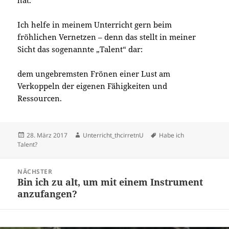
hat.
Ich helfe in meinem Unterricht gern beim
fröhlichen Vernetzen – denn das stellt in meiner
Sicht das sogenannte „Talent“ dar:
dem ungebremsten Frönen einer Lust am
Verkoppeln der eigenen Fähigkeiten und
Ressourcen.
Veröffentlicht
Autor
Schlagwörter
28. März 2017
Unterricht_thcirretnU
Habe ich
am
Talent?
Beitragsnavigation
NÄCHSTER
Bin ich zu alt, um mit einem Instrument
Nächster
anzufangen?
Beitrag: