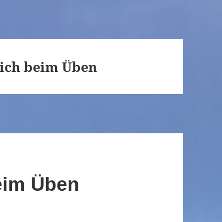
mich beim Üben
eim Üben